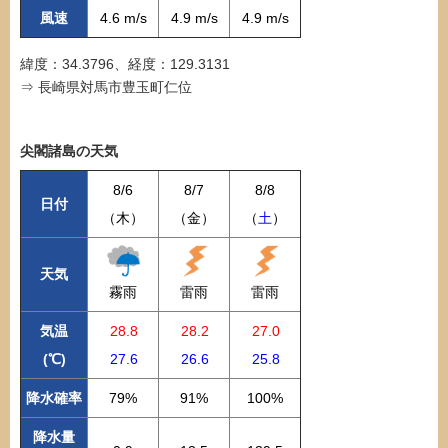
風速
4.6 m/s
4.9 m/s
4.9 m/s
緯度：34.3796、経度：129.3131
⇒ 長崎県対馬市豊玉町仁位
尖閣諸島の天気
8/6
8/7
8/8
日付
（木）
（金）
（
土
）
天気
霧雨
雷雨
雷雨
気温
28.8
28.2
27.0
(℃)
27.6
26.6
25.8
降水確率
79%
91%
100%
降水量