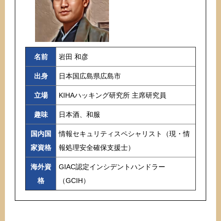
名前
岩田 和彦
出身
日本国広島県広島市
立場
KIHAハッキング研究所 主席研究員
趣味
日本酒、和服
国内国
情報セキュリティスペシャリスト（現・情
家資格
報処理安全確保支援士）
海外資
GIAC認定インシデントハンドラー
格
（GCIH）