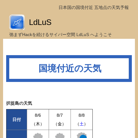
日本国の国境付近 五地点の天気予報
LdLuS
弛まずHackを続けるサイバー空間 LdLuS へようこそ
国境付近の天気
択捉島の天気
8/6
8/7
8/8
日付
（木）
（金）
（
土
）