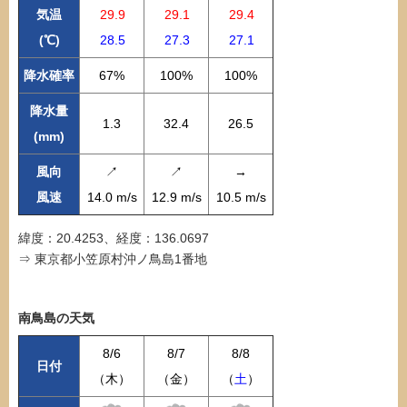
気温
29.9
29.1
29.4
(℃)
28.5
27.3
27.1
降水確率
67%
100%
100%
降水量
1.3
32.4
26.5
(mm)
風向
↗
↗
→
風速
14.0 m/s
12.9 m/s
10.5 m/s
緯度：20.4253、経度：136.0697
⇒ 東京都小笠原村沖ノ鳥島1番地
南鳥島の天気
8/6
8/7
8/8
日付
（木）
（金）
（
土
）