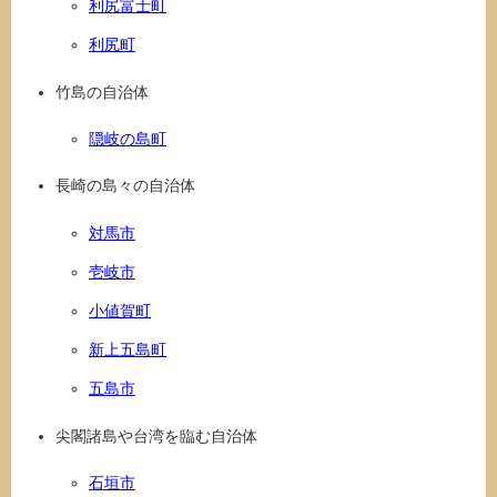
利尻富士町
利尻町
竹島の自治体
隠岐の島町
長崎の島々の自治体
対馬市
壱岐市
小値賀町
新上五島町
五島市
尖閣諸島や台湾を臨む自治体
石垣市