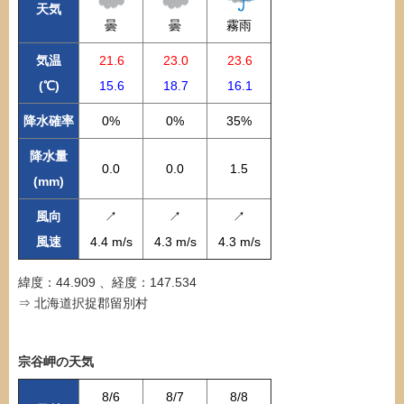
天気
曇
曇
霧雨
気温
21.6
23.0
23.6
(℃)
15.6
18.7
16.1
降水確率
0%
0%
35%
降水量
0.0
0.0
1.5
(mm)
風向
↗
↗
↗
風速
4.4 m/s
4.3 m/s
4.3 m/s
緯度：44.909 、経度：147.534
⇒ 北海道択捉郡留別村
宗谷岬の天気
8/6
8/7
8/8