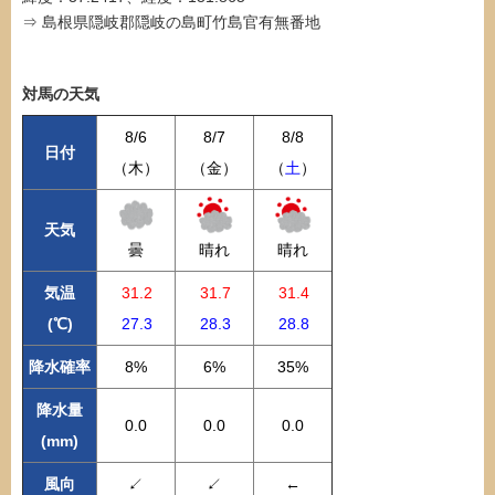
⇒ 島根県隠岐郡隠岐の島町竹島官有無番地
対馬の天気
8/6
8/7
8/8
日付
（木）
（金）
（
土
）
天気
曇
晴れ
晴れ
気温
31.2
31.7
31.4
(℃)
27.3
28.3
28.8
降水確率
8%
6%
35%
降水量
0.0
0.0
0.0
(mm)
風向
↙
↙
←