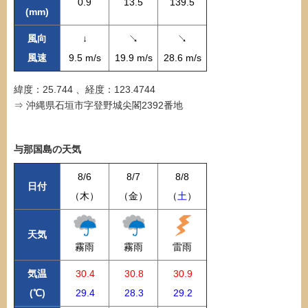
0.9
13.5
139.5
(mm)
風向
↓
↘
↘
風速
9.5 m/s
19.9 m/s
28.6 m/s
緯度：25.744 、経度：123.4744
⇒ 沖縄県石垣市字登野城尖閣2392番地
与那国島の天気
8/6
8/7
8/8
日付
（木）
（金）
（
土
）
天気
霧雨
霧雨
雷雨
気温
30.4
30.8
30.9
(℃)
29.4
28.3
29.2