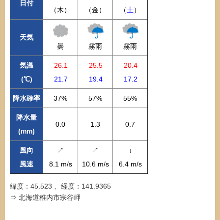
日付
（木）
（金）
（
土
）
天気
曇
霧雨
霧雨
気温
26.1
25.5
20.4
(℃)
21.7
19.4
17.2
降水確率
37%
57%
55%
降水量
0.0
1.3
0.7
(mm)
風向
↗
↗
↓
風速
8.1 m/s
10.6 m/s
6.4 m/s
緯度：45.523 、経度：141.9365
⇒ 北海道稚内市宗谷岬