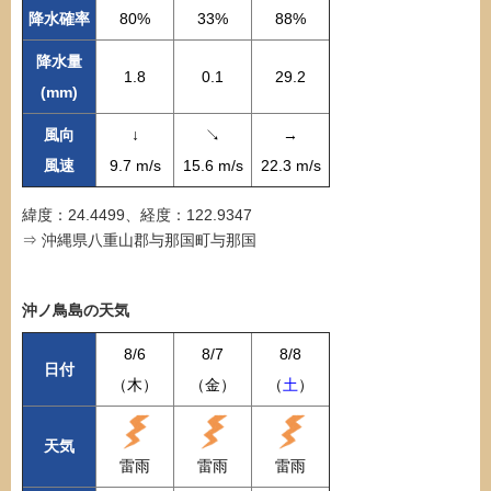
降水確率
80%
33%
88%
降水量
1.8
0.1
29.2
(mm)
風向
↓
↘
→
風速
9.7 m/s
15.6 m/s
22.3 m/s
緯度：24.4499、経度：122.9347
⇒ 沖縄県八重山郡与那国町与那国
沖ノ鳥島の天気
8/6
8/7
8/8
日付
（木）
（金）
（
土
）
天気
雷雨
雷雨
雷雨