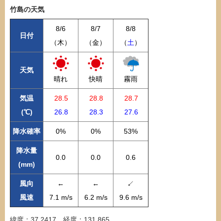
竹島の天気
8/6
8/7
8/8
日付
（木）
（金）
（
土
）
天気
晴れ
快晴
霧雨
気温
28.5
28.8
28.7
(℃)
26.8
28.3
27.6
降水確率
0%
0%
53%
降水量
0.0
0.0
0.6
(mm)
風向
←
←
↙
風速
7.1 m/s
6.2 m/s
9.6 m/s
緯度：37.2417、経度：131.865