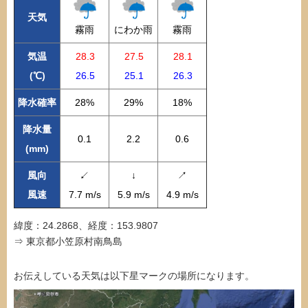
天気
霧雨
にわか雨
霧雨
気温
28.3
27.5
28.1
(℃)
26.5
25.1
26.3
降水確率
28%
29%
18%
降水量
0.1
2.2
0.6
(mm)
風向
↙
↓
↗
風速
7.7 m/s
5.9 m/s
4.9 m/s
緯度：24.2868、経度：153.9807
⇒ 東京都小笠原村南鳥島
お伝えしている天気は以下星マークの場所になります。