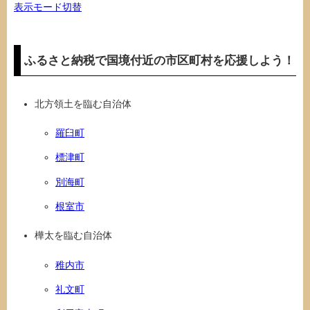
表示モード切替
ふるさと納税で国境付近の市区町村を応援しよう！
北方領土を臨む自治体
羅臼町
標津町
別海町
根室市
樺太を臨む自治体
稚内市
礼文町