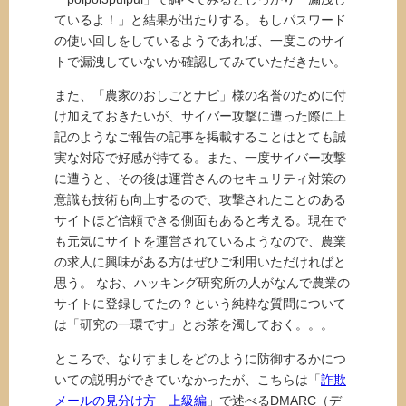
ているよ！」と結果が出たりする。もしパスワード
の使い回しをしているようであれば、一度このサイ
トで漏洩していないか確認してみていただきたい。
また、「農家のおしごとナビ」様の名誉のために付
け加えておきたいが、サイバー攻撃に遭った際に上
記のようなご報告の記事を掲載することはとても誠
実な対応で好感が持てる。また、一度サイバー攻撃
に遭うと、その後は運営さんのセキュリティ対策の
意識も技術も向上するので、攻撃されたことのある
サイトほど信頼できる側面もあると考える。現在で
も元気にサイトを運営されているようなので、農業
の求人に興味がある方はぜひご利用いただければと
思う。 なお、ハッキング研究所の人がなんで農業の
サイトに登録してたの？という純粋な質問について
は「研究の一環です」とお茶を濁しておく。。。
ところで、なりすましをどのように防御するかにつ
いての説明ができていなかったが、こちらは「
詐欺
メールの見分け方 上級編
」で述べるDMARC（デ