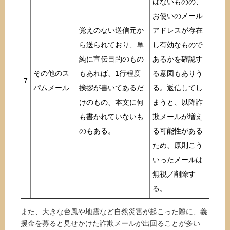
はないものの、
お使いのメール
覚えのない送信元か
アドレスが存在
ら送られており、単
し有効なもので
純に宣伝目的のもの
あるかを確認す
その他のス
もあれば、1行程度
る意図もありう
7
パムメール
挨拶が書いてあるだ
る。返信してし
けのもの、本文に何
まうと、以降詐
も書かれていないも
欺メールが増え
のもある。
る可能性がある
ため、原則こう
いったメールは
無視／削除す
る。
また、大きな台風や地震など自然災害が起こった際に、義
援金を募ると見せかけた詐欺メールが出回ることが多い