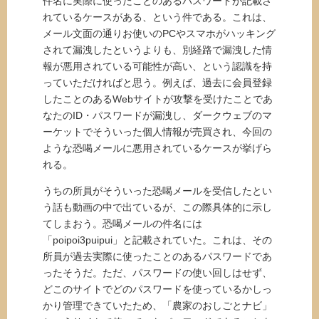
件名に実際に使ったことのあるパスワードが記載さ
れているケースがある、という件である。これは、
メール文面の通りお使いのPCやスマホがハッキング
されて漏洩したというよりも、別経路で漏洩した情
報が悪用されている可能性が高い、という認識を持
っていただければと思う。例えば、過去に会員登録
したことのあるWebサイトが攻撃を受けたことであ
なたのID・パスワードが漏洩し、ダークウェブのマ
ーケットでそういった個人情報が売買され、今回の
ような恐喝メールに悪用されているケースが挙げら
れる。
うちの所員がそういった恐喝メールを受信したとい
う話も動画の中で出ているが、この際具体的に示し
てしまおう。恐喝メールの件名には
「poipoi3puipui」と記載されていた。これは、その
所員が過去実際に使ったことのあるパスワードであ
ったそうだ。ただ、パスワードの使い回しはせず、
どこのサイトでどのパスワードを使っているかしっ
かり管理できていたため、「農家のおしごとナビ」