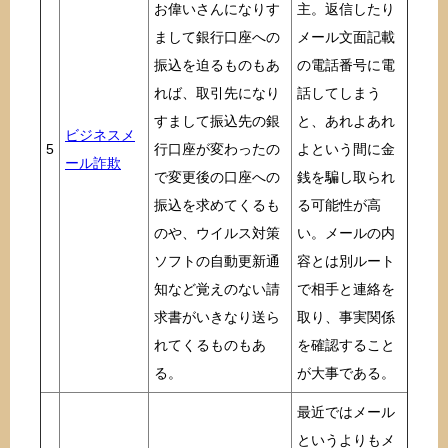
お偉いさんになりす
主。返信したり
まして銀行口座への
メール文面記載
振込を迫るものもあ
の電話番号に電
れば、取引先になり
話してしまう
すまして振込先の銀
と、あれよあれ
ビジネスメ
5
行口座が変わったの
よという間に金
ール詐欺
で変更後の口座への
銭を騙し取られ
振込を求めてくるも
る可能性が高
のや、ウイルス対策
い。メールの内
ソフトの自動更新通
容とは別ルート
知など覚えのない請
で相手と連絡を
求書がいきなり送ら
取り、事実関係
れてくるものもあ
を確認すること
る。
が大事である。
最近ではメール
というよりもメ