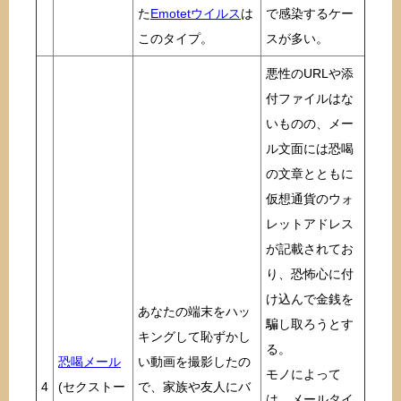
た
Emotetウイルス
は
で感染するケー
このタイプ。
スが多い。
悪性のURLや添
付ファイルはな
いものの、メー
ル文面には恐喝
の文章とともに
仮想通貨のウォ
レットアドレス
が記載されてお
り、恐怖心に付
け込んで金銭を
あなたの端末をハッ
騙し取ろうとす
キングして恥ずかし
る。
恐喝メール
い動画を撮影したの
モノによって
4
(セクストー
で、家族や友人にバ
は、メールタイ