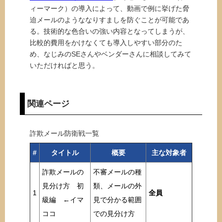
ィーマーク）の導入によって、動画で例に挙げた脅
迫メールのようななりすましを防ぐことが可能であ
る。技術的な色合いの強い内容となってしまうが、
比較的費用をかけなくても導入しやすい部分のた
め、なじみのSEさんやベンダーさんに相談してみて
いただければと思う。
関連ページ
詐欺メール防衛戦一覧
#
タイトル
概要
主な対象者
詐欺メールの
不審メールの種
見分け方 初
類、メールの外
1
全員
級編 ←イマ
見で分かる範囲
ココ
での見分け方