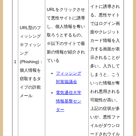
イトに誘導され
URLをクリックさせ
る。悪性サイト
て悪性サイトに誘導
ではログイン画
し、個人情報を奪い
URL型のフ
面やクレジット
取ろうとするもの。
ィッシング
カード情報を入
※以下のサイトで最
※フィッシ
力する画面が表
新の情報が紹介され
ング
示されることが
ている
1
(Phishing)：
多い。入力して
個人情報を
フィッシング
しまうと、こう
窃取するタ
対策協議会
いった情報が奪
イプの詐欺
われ悪用される
電気通信大学
メール
可能性が高い。
情報基盤セン
上記の症状が多
ター
いが、悪性ファ
イルがダウンロ
ードされウイル