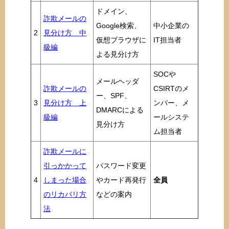
ドメイン、
詐欺メールの
Google検索、
中小企業の
2
見分け方 中
仮想ブラウザに
IT担当者
級編
よる見分け方
SOCや
メールヘッダ
詐欺メールの
CSIRTのメ
ー、SPF、
3
見分け方 上
ンバー、メ
DMARCによる
級編
ールシステ
見分け方
ム担当者
詐欺メールに
引っかかって
パスワード変更
4
しまった場合
やカード再発行
全員
のリカバリ方
などの案内
法