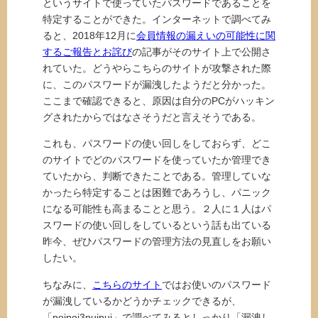
というサイトで使っていたパスワードであることを
特定することができた。インターネットで調べてみ
ると、2018年12月に
会員情報の漏えいの可能性に関
するご報告とお詫び
の記事がそのサイト上で公開さ
れていた。どうやらこちらのサイトが攻撃された際
に、このパスワードが漏洩したようだと分かった。
ここまで確認できると、原因は自分のPCがハッキン
グされたからではなさそうだと言えそうである。
これも、パスワードの使い回しをしておらず、どこ
のサイトでどのパスワードを使っていたか管理でき
ていたから、判断できたことである。管理していな
かったら特定することは困難であろうし、パニック
になる可能性も高まることと思う。２人に１人はパ
スワードの使い回しをしているという話も出ている
昨今、ぜひパスワードの管理方法の見直しをお願い
したい。
ちなみに、
こちらのサイト
ではお使いのパスワード
が漏洩しているかどうかチェックできるが、
「poipoi3puipui」で調べてみるとしっかり「漏洩し