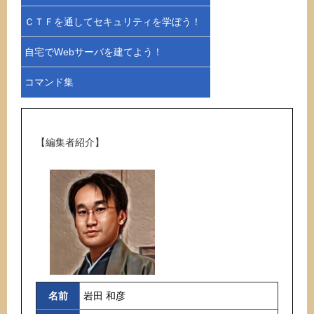
ＣＴＦを通してセキュリティを学ぼう！
自宅でWebサーバを建てよう！
コマンド集
【編集者紹介】
名前
岩田 和彦