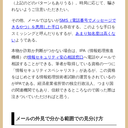
（上記のどのパターンもありうる）。時局に応じて、騙さ
れないようご注意いただきたい。
その他、メールではないが
SMS（電話番号でメッセージで
きるやつ）を悪用した手口
も存在する。このような手口を
スミッシングと呼んだりもするが、
あまり知名度は高くな
い
ようである。
本物か詐欺か判断がつかない場合は、IPA（情報処理推進
機構）の
情報セキュリティ安心相談窓口
へ電話やメールで
相談することができる。筆者が取得している資格の一つに
「情報セキュリティスペシャリスト」があるが、この資格
をはじめとする情報処理技術者試験の運営をされているの
がIPAである。経済産業省所管の独立行政法人、つまり国
の関連機関でもあり、信頼できるところなので困った際は
泣きついていただければと思う。
メールの外見で分かる範囲での見分け方