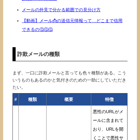
メールの外見で分かる範囲での見分け方
【動画】メール📩の送信元情報って…どこまで信用
できるの🤔🤔🤔
詐欺メールの種類
まず、一口に詐欺メールと言っても色々種類がある。こう
いうものもあるのかと気付きのための一助にしていただき
たい。
#
種類
概要
特徴
悪性のURLがメ
ールに含まれて
おり、URLを開
くことで悪性サ