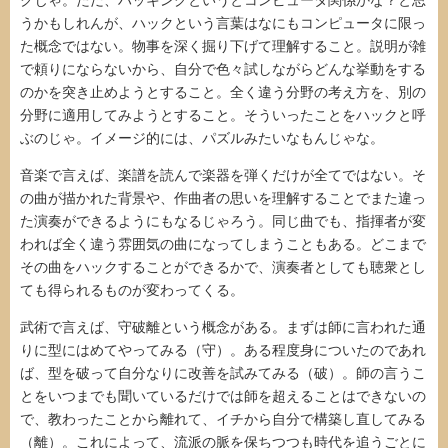
うかもしれんが、ハックという言葉はなにもコンピュータに限っ
た概念ではない。物事を深く掘り下げて理解すること。説明が雑
で頼りにならないから、自分で色々試しながらどんな挙動をする
のかを突き止めようとすること。全く違う分野の考え方を、別の
分野に適用してみようとすること。そういったことをハックと呼
ぶのじゃ。イメージ的には、パズルみたいなもんじゃな。
音楽で言えば、楽譜を読んで楽器を弾くだけが全てではない。そ
の曲が描かれた背景や、作曲者の思いを理解することでまた違っ
た演奏ができるようにもなるじゃろう。同じ曲でも、指揮者が変
われば全く違う雰囲気の曲になってしまうこともある。どこまで
その曲をハックすることができるかで、演奏者としても聴衆とし
ても得られるものが変わってくる。
武術で言えば、守破離という概念がある。まずは師に言われた通
りに型にはめてやってみる（守）。ある程度身についたのであれ
ば、型を破って自分なりに改善を試みてみる（破）。師の言うこ
とをいつまでも聞いているだけでは師を超えることはできないの
で、教わったことから離れて、イチから自分で構築し直してみる
（離）。これによって、流派の脈を保ちつつも時代を追うごとに